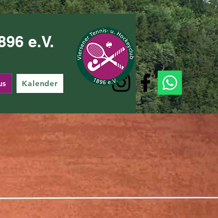
96 e.V.
us
Kalender