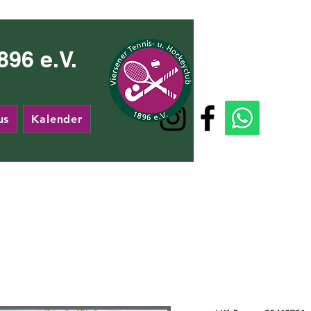
96 e.V.
us
Kalender